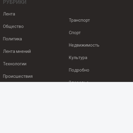
РУБРИКИ
Лента
Транспорт
Общество
Спорт
Политика
Недвижимость
Лента мнений
Культура
Технологии
Подробно
Происшествия
Здоровье
Экономика
ПОДПИСКА
Подпишись на рассылку NEWSROOM24
и будь
в курсе новостей в своём городе: