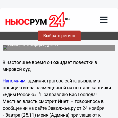
Администратора сайта обвиняют в
незаконной агитации за картинку
"Едим Россию"
Администратор сайта "Заволжье.ру" Дмитрий сообщил,
что в отношении него было заведено административное
производство по статье «Изготовление,
Выбрать регион
распространение или размещение агитационных
материалов с нарушением требований законодательства
о выборах и референдумах».
В настоящее время он ожидает повестки в
мировой суд.
Напомним
, администратора сайта вызвали в
полицию из-за размещенной на портале картинки
«Едим Россию». "Поздравляю Вас Господа!
Местная власть смотрит Инет. – говорилось в
сообщении на сайте Заволжье.ру от 24 ноября.
- Завтра (25.11) меня (Админа) приглашают к