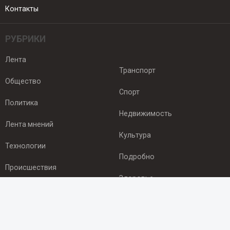
Контакты
РУБРИКИ
Лента
Транспорт
Общество
Спорт
Политика
Недвижимость
Лента мнений
Культура
Технологии
Подробно
Происшествия
Здоровье
Экономика
ПОДПИСКА
Подпишись на рассылку NEWSROOM24
и будь
в курсе новостей в своём городе: