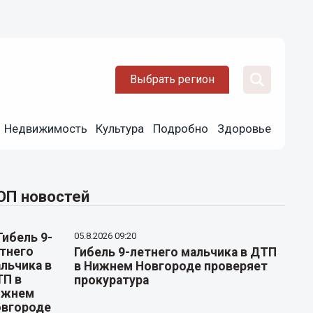
Выбрать регион
Недвижимость
Культура
Подробно
Здоровье
ОП новостей
05.8.2026 09:20
Гибель 9-летнего мальчика в ДТП
в Нижнем Новгороде проверяет
прокуратура