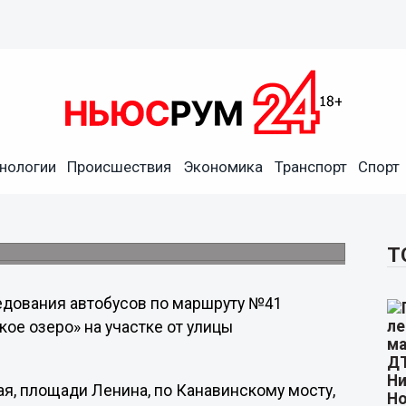
ршрут
нологии
Происшествия
Экономика
Транспорт
Спорт
о обследованию городских маршрутов будет
ов по маршруту №41, сообщает городская
Т
ледования автобусов по маршруту №41
ое озеро» на участке от улицы
я, площади Ленина, по Канавинскому мосту,