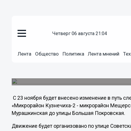
четверг 06 августа 21:04
Общество
22.11.2011
22:30
Автобус №41 изменит свой ма
Лента
Общество
Политика
Лента мнений
Тех
С 23 ноября на основании решения комиссии п
внесено изменение в путь следования автобус
администрация.
С 23 ноября будет внесено изменение в путь с
«Микрорайон Кузнечиха-2 - микрорайон Мещерск
Мурашкинская до улицы Большая Покровская.
Движение будет организовано по улице Советска