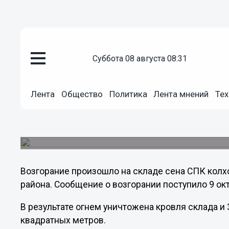
суббота 08 августа 08:31
Общество
10.10.2011
19:32
Лента
Общество
Политика
Лента мнений
Тех
В Нижегородской области сгоре
По данным ГУ МЧС по Нижегородской области,
поджог.
Возгорание произошло на складе сена СПК колх
района. Сообщение о возгорании поступило 9 окт
В результате огнем уничтожена кровля склада и
квадратных метров.