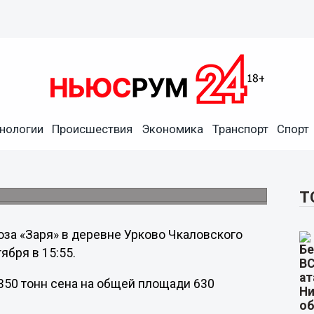
нологии
Происшествия
Экономика
Транспорт
Спорт
ло 350 тонн сена
 предположительной причиной пожара стал
Т
оза «Заря» в деревне Урково Чкаловского
ября в 15:55.
 350 тонн сена на общей площади 630