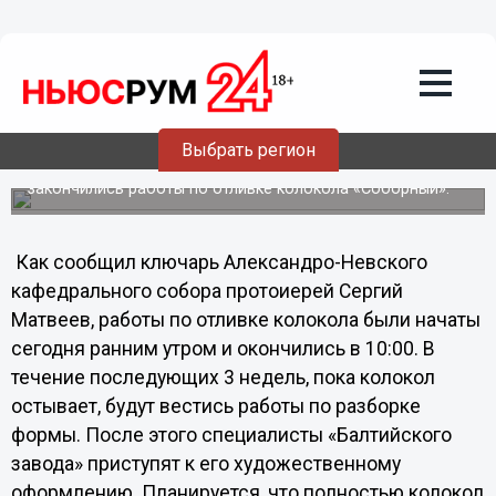
Общество
06.10.2011
02:17
Сегодня завершились работы по
отливке колокола "Соборный"
Выбрать регион
5 октября на «Балтийском заводе» Санкт-Петербурга
закончились работы по отливке колокола «Соборный».
Как сообщил ключарь Александро-Невского
кафедрального собора протоиерей Сергий
Матвеев, работы по отливке колокола были начаты
сегодня ранним утром и окончились в 10:00. В
течение последующих 3 недель, пока колокол
остывает, будут вестись работы по разборке
формы. После этого специалисты «Балтийского
завода» приступят к его художественному
оформлению. Планируется, что полностью колокол