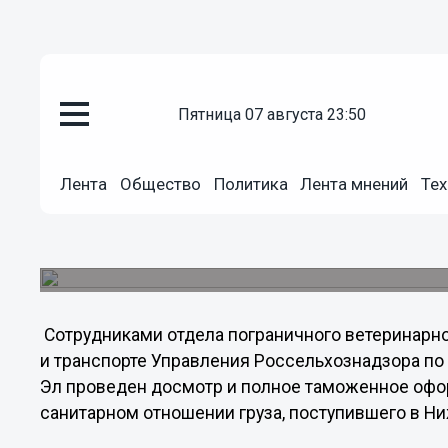
Общество
пятница 07 августа 23:50
04.10.2011
00:16
Специалисты досмотрели груз
косметики, ввезенный в Ниже
Лента
Общество
Политика
Лента мнений
Тех
Ввезенный груз соответствует всем необходи
подконтрольного госветнадзору груза в страны
управления Россельхознадзора по Нижегородск
Сотрудниками отдела пограничного ветеринарно
и транспорте Управления Россельхознадзора по
Эл проведен досмотр и полное таможенное офо
санитарном отношении груза, поступившего в Н