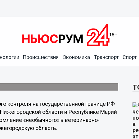
 для производства
городскую область
нологии
Происшествия
Экономика
Транспорт
Спорт
мым документам, регламентирующим ввоз
 Таможенного союза, сообщается на сайте
ой области.
Т
го контроля на государственной границе РФ
 Нижегородской области и Республике Марий
рмление «необычного» в ветеринарно-
ижегородскую область.