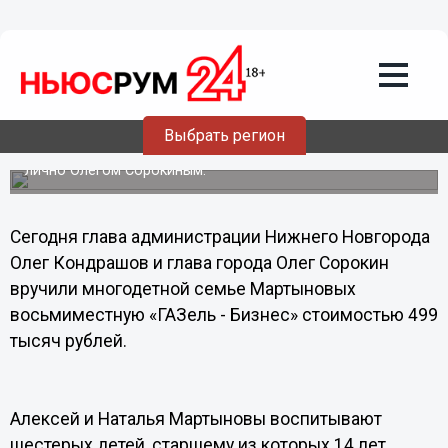
Общество
27.09.2011
22:03
Нижегородской многодетной семье
подарили "Газель"
Выбрать регион
Средства на микроавтобус были совместно собраны
семьей, выделены из бюджета города и предоставлены
лично Олегом Сорокиным.
Сегодня глава администрации Нижнего Новгорода
Олег Кондрашов и глава города Олег Сорокин
вручили многодетной семье Мартыновых
восьмиместную «ГАЗель - Бизнес» стоимостью 499
тысяч рублей.
Алексей и Наталья Мартыновы воспитывают
шестерых детей, старшему из которых 14 лет,