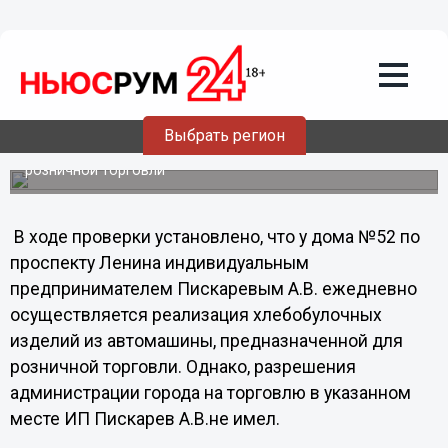
Общество
07.09.2011
21:12
В Нижнем запретили продажу хлеба с
грузовиков
Выбрать регион
Прокуратурой Ленинского района проведена проверка
соблюдения требования законодательства в области
розничной торговли
В ходе проверки установлено, что у дома №52 по
проспекту Ленина индивидуальным
предпринимателем Пискаревым А.В. ежедневно
осуществляется реализация хлебобулочных
изделий из автомашины, предназначенной для
розничной торговли. Однако, разрешения
администрации города на торговлю в указанном
месте ИП Пискарев А.В.не имел.