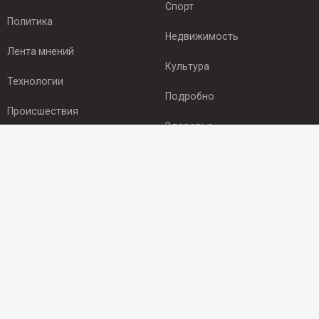
Спорт
Политика
Недвижимость
Лента мнений
Культура
Технологии
Подробно
Происшествия
Здоровье
Экономика
ПОДПИСКА
Подпишись на рассылку NEWSROOM24
и будь
в курсе новостей в своём городе:
Подписаться
© 2012 - 2025 ООО "Ньюсрум" (ИА Newsroom24 (Ньюсрум24).