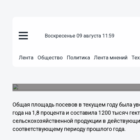
воскресенье 09 августа 11:59
Общество
06.09.2011
20:54
Лента
Общество
Политика
Лента мнений
Тех
В Нижегородской области прои
на 20 миллиардов
При этом зерна регион заготовил в 2,5 раза бо
Общая площадь посевов в текущем году была ув
года на 1,8 процента и составила 1200 тысяч ге
сельскохозяйственной продукции в действующих 
соответствующему периоду прошлого года.