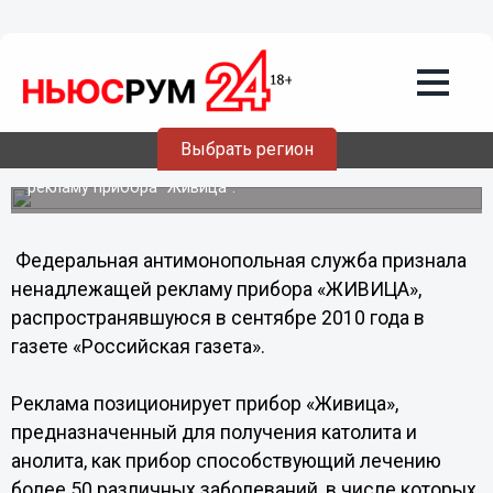
Общество
31.08.2011
04:15
УФАС запретила лечение "живой" и
"мертвой" водой
Выбрать регион
Антимонопольная служба признала ненадлежащей
рекламу прибора "Живица".
Федеральная антимонопольная служба признала
ненадлежащей рекламу прибора «ЖИВИЦА»,
распространявшуюся в сентябре 2010 года в
газете «Российская газета».
Реклама позиционирует прибор «Живица»,
предназначенный для получения католита и
анолита, как прибор способствующий лечению
более 50 различных заболеваний, в числе которых