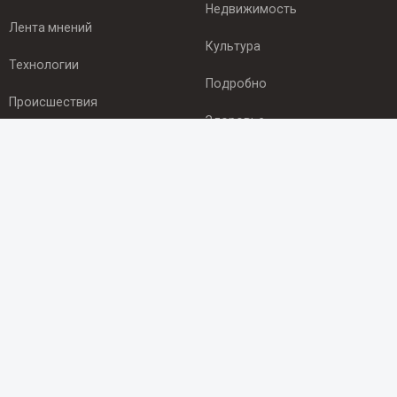
Недвижимость
Лента мнений
Культура
Технологии
Подробно
Происшествия
Здоровье
Экономика
ПОДПИСКА
Подпишись на рассылку NEWSROOM24
и будь
в курсе новостей в своём городе:
Подписаться
© 2012 - 2025 ООО "Ньюсрум" (ИА Newsroom24 (Ньюсрум24).
Учредитель — ООО "Ньюсрум"
Свидетельство о регистрации СМИ ИА № ФС 77 - 45920 от 22.07.2011г.