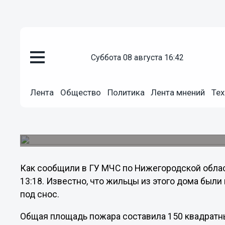
суббота 08 августа 16:42
Общество
07.09.2011
00:31
Лента
Общество
Политика
Лента мнений
Тех
В центре Нижнего Новгорода 
Пожар случился сегодня в ветхом доме №33 н
города.
Как сообщили в ГУ МЧС по Нижегородской облас
13:18. Известно, что жильцы из этого дома был
под снос.
Общая площадь пожара составила 150 квадратн