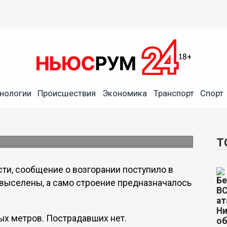
нологии
Происшествия
Экономика
Транспорт
Спорт
сгорел деревянный дом
а улице Семашко в Нижегородском районе
Т
ти, сообщение о возгорании поступило в
и выселены, а само строение предназначалось
ых метров. Пострадавших нет.