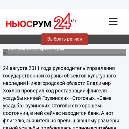
Общество
25.08.2011
04:23
Усадьба князей Грузинских будет
отреставрирована к следующему году
Выбрать регион
Всего за последние 3 года в регионе отреставрировали
150 памятников архитектуры.
24 августа 2011 года руководитель Управления
государственной охраны объектов культурного
наследия Нижегородской области Владимир
Хохлов проверил ход реставрации флигеля
усадьбы князей Грузинских–Стоговых. «Сама
усадьба Грузинских-Стоговых в хорошем
состоянии, в ней сейчас находится банк. А вот
флигелю, значительно превышающему размеры
самой усадьбы, требовалась полномасштабная