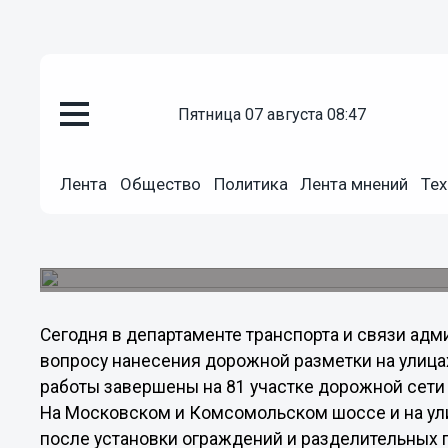
пятница 07 августа 08:47
Общество
25.08.2011
03:48
Лента
Общество
Политика
Лента мнений
Тех
Дополнительная разметка буде
нижегородских дорогах
Работы должны быть выполнены ко Дню город
Сегодня в департаменте транспорта и связи ад
вопросу нанесения дорожной разметки на улица
работы завершены на 81 участке дорожной сети и
На Московском и Комсомольском шоссе и на ули
после установки ограждений и разделительных п