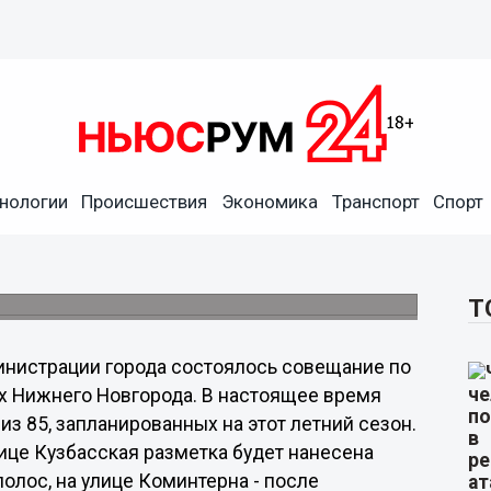
нологии
Происшествия
Экономика
Транспорт
Спорт
т нанесена на 13
а.
Т
министрации города состоялось совещание по
х Нижнего Новгорода. В настоящее время
з 85, запланированных на этот летний сезон.
це Кузбасская разметка будет нанесена
олос, на улице Коминтерна - после