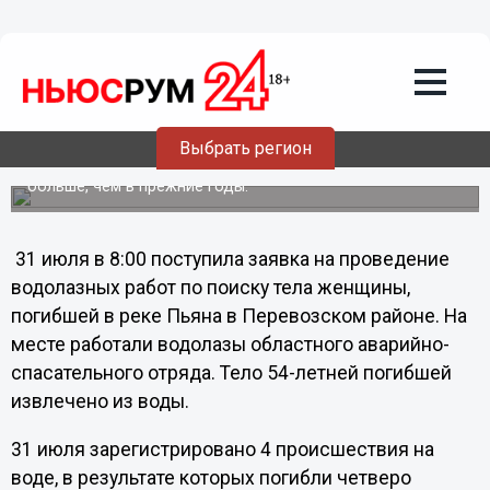
Общество
01.08.2011
20:22
Вчера в реках Нижегородской области
утонуло пять человек
Об этом сообщает пресс-служба ГУ МЧС России по
Выбрать регион
Нижегородской области, еще раз подтверждая
нехорошую славу этого лета: утопленников в него
больше, чем в прежние годы.
31 июля в 8:00 поступила заявка на проведение
водолазных работ по поиску тела женщины,
погибшей в реке Пьяна в Перевозском районе. На
месте работали водолазы областного аварийно-
спасательного отряда. Тело 54-летней погибшей
извлечено из воды.
31 июля зарегистрировано 4 происшествия на
воде, в результате которых погибли четверо