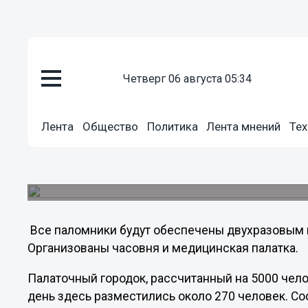
четверг 06 августа 05:34
Общество
28.07.2011
04:54
Палаточный городок в Дивееве
Лента
Общество
Политика
Лента мнений
Тех
С 26 июля палаточный городок в Дивееве нач
торжества, традиционно проходящие в Свято
1 августа, сообщается на сайте Нижегородской е
Все паломники будут обеспечены двухразовым п
Организованы часовня и медицинская палатка.
Палаточный городок, рассчитанный на 5000 чел
день здесь разместились около 270 человек. Со