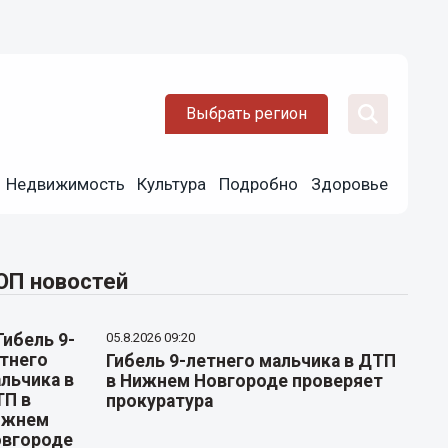
Выбрать регион
Недвижимость
Культура
Подробно
Здоровье
ОП новостей
05.8.2026 09:20
Гибель 9-летнего мальчика в ДТП
в Нижнем Новгороде проверяет
прокуратура