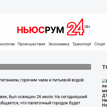
 начал прием паломников
нологии
Происшествия
Экономика
Транспорт
Спорт
ал прием паломников, прибывающих на
-Троицком Серафимо-Дивеевском монастыре
пархии.
Т
итанием, горячим чаем и питьевой водой.
овек, был освящен 26 июля. На сегодняшний
общается, что палаточный городок будет