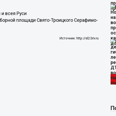
й и всея Руси
оборной площади Свято-Троицкого Серафимо-
Источник:
http://sl2.btv.ru
П