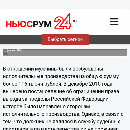
26.07.2011
17:51
Нижегородца не выпускали из страны
за неуплату транспортного налога
Как сообщается на сайте Управления федеральной
службы судебных приставов Нижегородской области,
Выбрать регион
жителя больше-Мурашкинского района не отпустили на
свою вторую родину из-за долга почти на 100000
рублей.
В отношении мужчины были возбуждены
исполнительные производства на общую сумму
более 116 тысяч рублей. В декабре 2010 года
вынесено постановление об ограничении права
выезда за пределы Российской Федерации,
которое было направлено сторонам
исполнительного производства. Однако, в связи с
тем, что должник не являлся в службу судебных
приставов, а по месту регистрации не проживал,