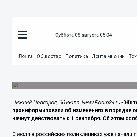
суббота 08 августа 05:04
Здоровье
06.07.2026
13:00
Лента
Общество
Политика
Лента мнений
Тех
Нижегородцам объяснили новы
Нововведения затронут порядок записи к врач
организацию приема пациентов в поликлиника
Нижний Новгород. 06 июля. NewsRoom24.ru -
Жите
проинформировали об изменениях в порядке 
начнут действовать с 1 сентября. Об этом соо
С июля в российских поликлиниках уже начали 