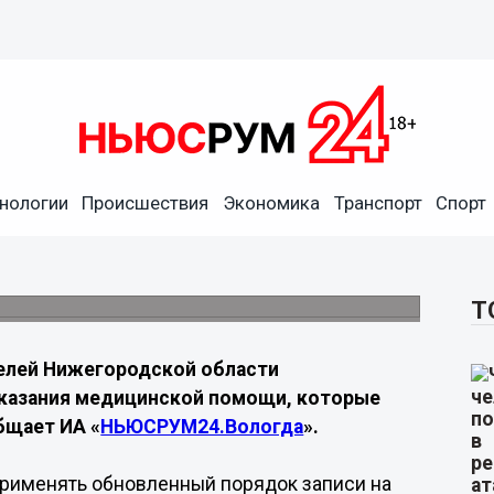
нологии
Происшествия
Экономика
Транспорт
Спорт
е правила записи к врачам
ам, получение медицинских документов и
х
Т
лей Нижегородской области
оказания медицинской помощи, которые
бщает ИА «
НЬЮСРУМ24.Вологда
».
применять обновленный порядок записи на