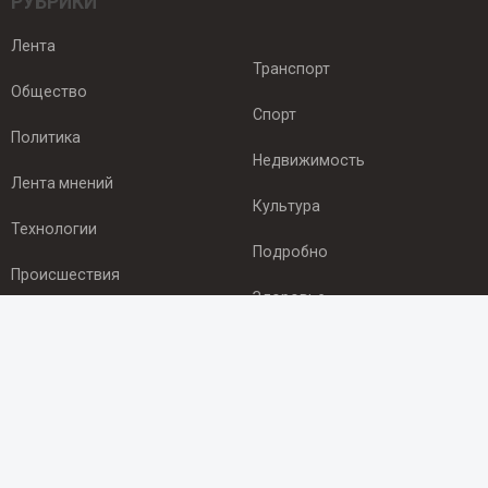
РУБРИКИ
Лента
Транспорт
Общество
Спорт
Политика
Недвижимость
Лента мнений
Культура
Технологии
Подробно
Происшествия
Здоровье
Экономика
ПОДПИСКА
Подпишись на рассылку NEWSROOM24
и будь
в курсе новостей в своём городе: