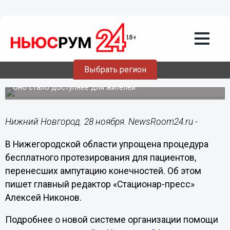
Здоровье
28.11.2025
13:40
Бесплатное протезирование упростили
Выбрать регион
в Нижегородской области
Оно стало доступнее для жителей.
Нижний Новгород. 28 ноября. NewsRoom24.ru -
В Нижегородской области упрощена процедура
бесплатного протезирования для пациентов,
перенесших ампутацию конечностей. Об этом
пишет главный редактор «Стационар-пресс»
Алексей Никонов.
Подробнее о новой системе организации помощи