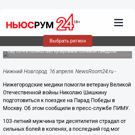
Здоровье
16.04.2025
17:30
103-летний ветеран ВОВ встал на ноги
Выбрать регион
с помощью врачей ПИМУ
Ему почти полностью купировали болевой синдром.
Нижний Новгород. 16 апреля. NewsRoom24.ru -
Нижегородские медики помогли ветерану Великой
Отечественной войны Николаю Шишкину
подготовиться к поездке на Парад Победы в
Москву. Об этом сообщили в пресс-службе ПИМУ.
103-летний мужчина три десятилетия страдал от
сильных болей в коленях, а последний год мог