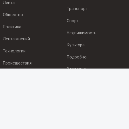
Лента
Транспорт
Общество
Спорт
Политика
Недвижимость
Лента мнений
Культура
Технологии
Подробно
Происшествия
Здоровье
Экономика
ПОДПИСКА
Подпишись на рассылку NEWSROOM24
и будь
в курсе новостей в своём городе:
Подписаться