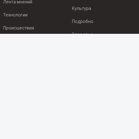
Лента мнений
Культура
Технологии
Подробно
Происшествия
Здоровье
Экономика
ПОДПИСКА
Подпишись на рассылку NEWSROOM24
и будь
в курсе новостей в своём городе:
Подписаться
© 2012 - 2025 ООО "Ньюсрум" (ИА Newsroom24 (Ньюсрум24).
Учредитель — ООО "Ньюсрум"
Свидетельство о регистрации СМИ ИА № ФС 77 - 45920 от 22.07.2011г.
выдано Федеральной службой по надзору в сфере связи,
информационных технологий и массовый коммуникаций.