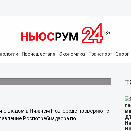
нологии
Происшествия
Экономика
Транспорт
Спорт
дации нижегородцам из-за
тысячи «квадратов».
Т
ся складом в Нижнем Новгороде проверяют с
правление Роспотребнадзора по