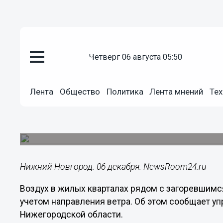
четверг 06 августа 05:50
Здоровье
06.12.2024
09:34
Лента
Общество
Политика
Лента мнений
Тех
Роспотребнадзор дал рекомен
крупного пожара на складе
На Московском шоссе огонь разгорелся на 8,4 
Нижний Новгород. 06 декабря. NewsRoom24.ru -
Воздух в жилых кварталах рядом с загоревшим
учетом направления ветра. Об этом сообщает у
Нижегородской области.