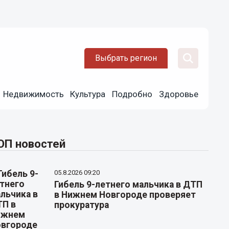
Выбрать регион
Недвижимость
Культура
Подробно
Здоровье
ОП новостей
05.8.2026 09:20
Гибель 9-летнего мальчика в ДТП
в Нижнем Новгороде проверяет
прокуратура