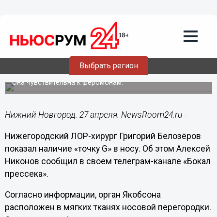
Здоровье
27.04.2024
14:25
Нижегородский ЛОР-хирург Белозёров
Выбрать регион
показал «точку G» в носу
Она чувствительна к феромонам.
Нижний Новгород. 27 апреля. NewsRoom24.ru -
Нижегородский ЛОР-хирург Григорий Белозёров
показал наличие «точку G» в носу. Об этом Алексей
Никонов сообщил в своем телеграм-канале «Бокал
прессека».
Согласно информации, орган Якобсона
расположен в мягких тканях носовой перегородки.