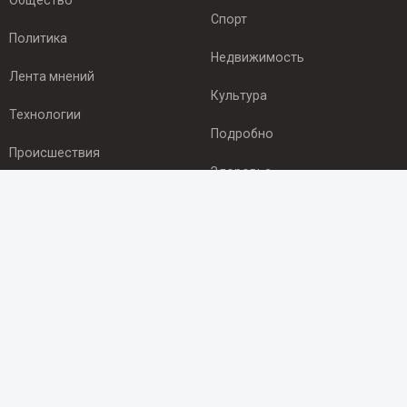
Общество
Спорт
Политика
Недвижимость
Лента мнений
Культура
Технологии
Подробно
Происшествия
Здоровье
Экономика
ПОДПИСКА
Подпишись на рассылку NEWSROOM24
и будь
в курсе новостей в своём городе:
Подписаться