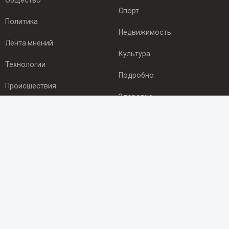
Общество
Спорт
Политика
Недвижимость
Лента мнений
Культура
Технологии
Подробно
Происшествия
Здоровье
Экономика
ПОДПИСКА
Подпишись на рассылку NEWSROOM24
и будь
в курсе новостей в своём городе:
Подписаться