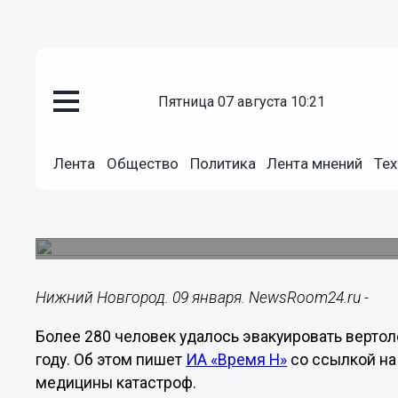
пятница 07 августа 10:21
Здоровье
09.01.2024
15:46
Лента
Общество
Политика
Лента мнений
Тех
Вертолеты санавиации спасли 
Нижегородской области за 202
В том числе 40 детей.
Нижний Новгород. 09 января. NewsRoom24.ru -
Более 280 человек удалось эвакуировать верто
году. Об этом пишет
ИА «Время Н»
со ссылкой на
медицины катастроф.