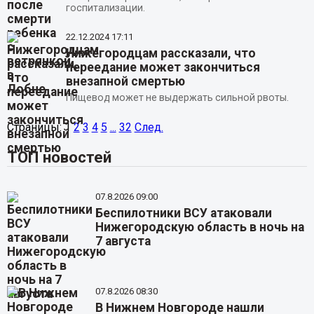
госпитализации.
22.12.2024
17:11
Нижегородцам рассказали, что
переедание может закончиться
внезапной смертью
Пищевод может не выдержать сильной рвоты.
Страницы:
1
2
3
4
5
...
32
След.
ТОП новостей
07.8.2026 09:00
Беспилотники ВСУ атаковали
Нижегородскую область в ночь на
7 августа
07.8.2026 08:30
В Нижнем Новгороде нашли