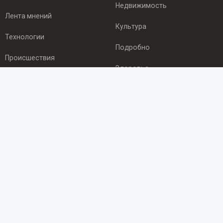
Недвижимость
Лента мнений
Культура
Технологии
Подробно
Происшествия
Здоровье
Экономика
ПОДПИСКА
Подпишись на рассылку NEWSROOM24
и будь
в курсе новостей в своём городе:
Подписаться
© 2012 - 2025 ООО "Ньюсрум" (ИА Newsroom24 (Ньюсрум24).
Учредитель — ООО "Ньюсрум"
Свидетельство о регистрации СМИ ИА № ФС 77 - 45920 от 22.07.2011г.