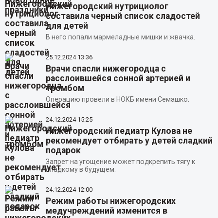
Нижегородский нутрициолог
составила черный список сладостей
для детей
В него попали мармеладные мишки и жвачка.
25.12.2024
13:36
Врачи спасли нижегородца с
расслоившейся сонной артерией и
тромбом
Операцию провели в НОКБ имени Семашко.
24.12.2024
15:25
Нижегородский педиатр Кулова не
рекомендует отбирать у детей сладкий
подарок
Запрет на угощение может подкрепить тягу к
сладкому в будущем.
24.12.2024
12:00
Режим работы нижегородских
медучреждений изменится в