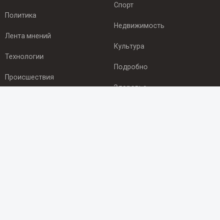
Спорт
Политика
Недвижимость
Лента мнений
Культура
Технологии
Подробно
Происшествия
Здоровье
Экономика
ПОДПИСКА
Подпишись на рассылку NEWSROOM24
и будь
в курсе новостей в своём городе:
Подписаться
© 2012 - 2025 ООО "Ньюсрум" (ИА Newsroom24 (Ньюсрум24).