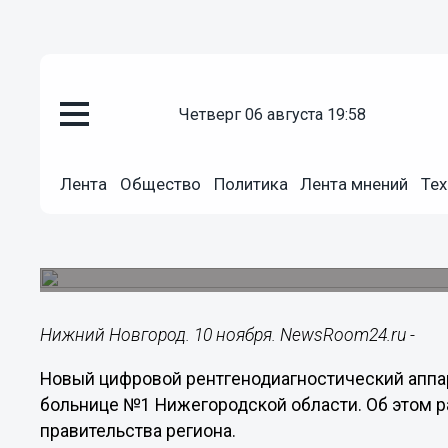
Здоровье
четверг 06 августа 19:58
10.11.2023
15:48
Цифровой рентгеноаппарат поя
Лента
Общество
Политика
Лента мнений
Тех
городской больнице
Медтехнику приобрели на средства федерально
«Здравоохранение».
Нижний Новгород. 10 ноября. NewsRoom24.ru -
Новый цифровой рентгенодиагностический аппар
больнице №1 Нижегородской области. Об этом р
правительства региона.