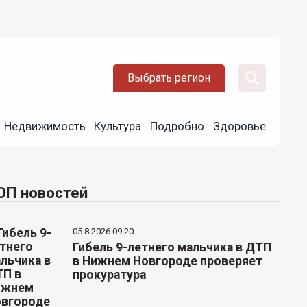
Выбрать регион
Недвижимость
Культура
Подробно
Здоровье
ОП новостей
05.8.2026 09:20
Гибель 9-летнего мальчика в ДТП
в Нижнем Новгороде проверяет
прокуратура