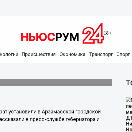
вился в Арзамасской
нологии
Происшествия
Экономика
Транспорт
Спорт
го бюджета в рамках нацпроекта
Т
ат установили в Арзамасской городской
ассказали в пресс-службе губернатора и