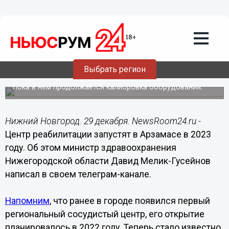
Здоровье
29.12.2022
13:01
Центр реабилитации создали в
Выбрать регион
Арзамасе к концу 2022 года
Пока в нем продолжается калибровка оборудования.
Нижний Новгород. 29 декабря. NewsRoom24.ru -
Центр реабилитации запустят в Арзамасе в 2023
году. Об этом министр здравоохранения
Нижегородской области Давид Мелик-Гусейнов
написал в своем телеграм-канале.
Напомним
, что ранее в городе появился первый
региональный сосудистый центр, его открытие
планировалось в 2022 году. Теперь стало известно,