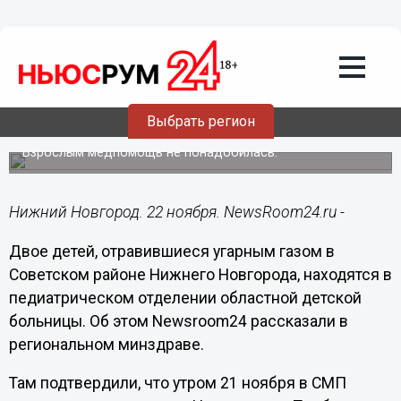
Здоровье
22.11.2022
09:00
Отравившиеся угарным газом на
Невзоровых дети госпитализированы
Выбрать регион
в НОДКБ
Взрослым медпомощь не понадобилась.
Нижний Новгород. 22 ноября. NewsRoom24.ru -
Двое детей, отравившиеся угарным газом в
Советском районе Нижнего Новгорода, находятся в
педиатрическом отделении областной детской
больницы. Об этом Newsroom24 рассказали в
региональном минздраве.
Там подтвердили, что утром 21 ноября в СМП