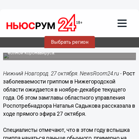
Здоровье
27.10.2022
16:19
Ранняя вспышка гриппа ожидается в
Нижегородской области
Выбрать регион
Подъем заболеваемости может совпасть с новой
волной коронавируса.
Нижний Новгород. 27 октября. NewsRoom24.ru -
Рост
заболеваемости гриппом в Нижегородской
области ожидается в ноябре-декабре текущего
года. Об этом замглавы областного управления
Роспотребнадзора Наталья Садыкова рассказала в
ходе прямого эфира 27 октября.
Специалисты отмечают, что в этом году вспышка
гриппа начаться раньше обычного, примерно на