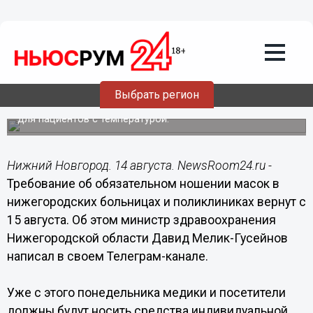
Здоровье
14.08.2022
09:19
Масочный режим вернут в
нижегородские медучреждения с 15
августа
Выбрать регион
Также вновь должен быть организован отдельный вход
для пациентов с температурой.
Нижний Новгород. 14 августа. NewsRoom24.ru -
Требование об обязательном ношении масок в
нижегородских больницах и поликлиниках вернут с
15 августа. Об этом министр здравоохранения
Нижегородской области Давид Мелик-Гусейнов
написал в своем Телеграм-канале.
Уже с этого понедельника медики и посетители
должны будут носить средства индивидуальной