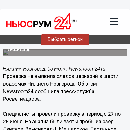
Здоровье
05.07.2022
13:25
Церкарий не выявили в шести озерах
Нижнего Новгорода
Выбрать регион
На укусы пожаловались отдыхающие на озере
Земснаряд.
Нижний Новгород. 05 июля. NewsRoom24.ru -
Проверка не выявила следов церкарий в шести
водоемах Нижнего Новгорода. Об этом
Newsroom24 сообщила пресс-служба
Росветнадзора.
Специалисты провели проверку в период с 27 по
28 июня. На анализ были взяты пробы из озер
Лунское, Земснаряд-1, Мещерское, Пестичное,