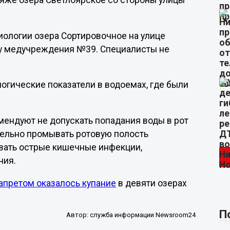
пляже озера Светлоярское со стороны улицы
иологии озера Сортировочное на улице
 у медучреждения №39. Специалисты не
огические показатели в водоемах, где были
мендуют не допускать попадания воды в рот
ательно промывать ротовую полость
вать острые кишечные инфекции,
ния.
апретом оказалось купание
в девяти озерах
П
Автор:
служба информации Newsroom24