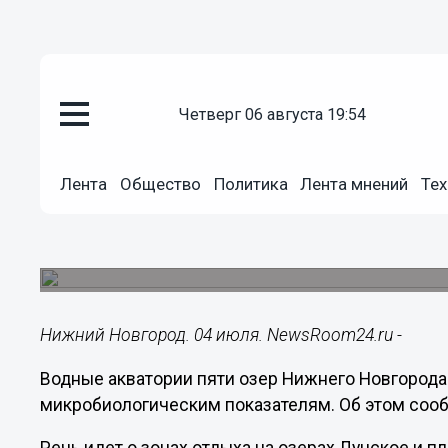
четверг 06 августа 19:54
Здоровье
04.07.2022
10:33
Лента
Общество
Политика
Лента мнений
Тех
Вода в пяти озерах Нижнего Н
Роспотребнадзора
В ней выявлены превышения по микробиологич
Нижний Новгород. 04 июля. NewsRoom24.ru -
Водные акватории пяти озер Нижнего Новгорода
микробиологическим показателям. Об этом соо