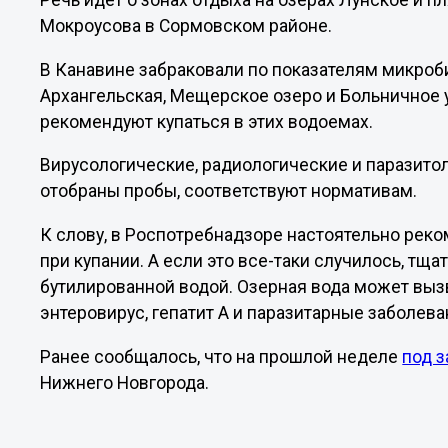
Речь идет о зонах отдыха на озерах Лунское и 
Мокроусова в Сормовском районе.
В Канавине забраковали по показателям микроб
Архангельская, Мещерское озеро и Больничное
рекомендуют купаться в этих водоемах.
Вирусологические, радиологические и паразитол
отобраны пробы, соответствуют нормативам.
К слову, в Роспотребнадзоре настоятельно реко
при купании. А если это все-таки случилось, тщ
бутилированной водой. Озерная вода может выз
энтеровирус, гепатит А и паразитарные заболева
Ранее сообщалось, что на прошлой неделе
под з
Нижнего Новгорода.