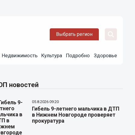
Выбрать регион
Недвижимость
Культура
Подробно
Здоровье
ОП новостей
05.8.2026 09:20
Гибель 9-летнего мальчика в ДТП
в Нижнем Новгороде проверяет
прокуратура