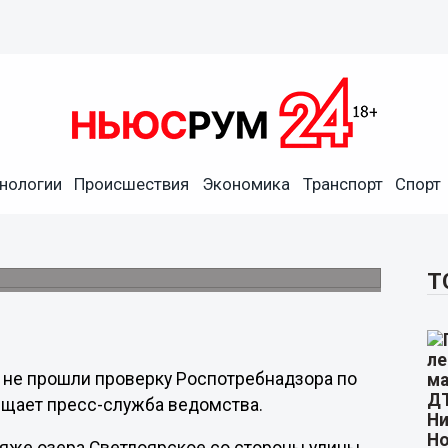
нологии
Происшествия
Экономика
Транспорт
Спорт
овгорода не прошла проверку
еским показателям.
Т
 не прошли проверку Роспотребнадзора по
бщает пресс-служба ведомства.