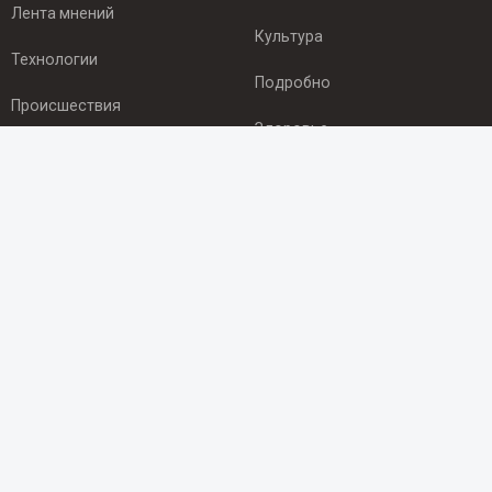
Лента мнений
Культура
Технологии
Подробно
Происшествия
Здоровье
Экономика
ПОДПИСКА
Подпишись на рассылку NEWSROOM24
и будь
в курсе новостей в своём городе:
Подписаться
© 2012 - 2025 ООО "Ньюсрум" (ИА Newsroom24 (Ньюсрум24).
Учредитель — ООО "Ньюсрум"
Свидетельство о регистрации СМИ ИА № ФС 77 - 45920 от 22.07.2011г.
выдано Федеральной службой по надзору в сфере связи,
информационных технологий и массовый коммуникаций.