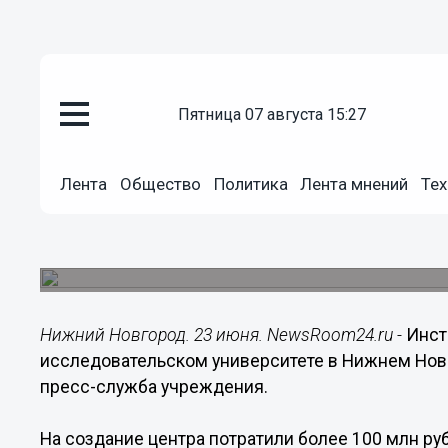
пятница 07 августа 15:27
Здоровье
23.06.2022
09:41
Лента
Общество
Политика
Лента мнений
Тех
Институт реабилитации ПИМУ з
в Нижнем Новгороде
Учреждение примет пациентов со всей России.
Нижний Новгород. 23 июня. NewsRoom24.ru -
Инст
исследовательском университете в Нижнем Нов
пресс-служба учреждения.
На создание центра потратили более 100 млн ру