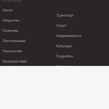
РУБРИКИ
Лента
Транспорт
Общество
Спорт
Политика
Недвижимость
Лента мнений
Культура
Технологии
Подробно
Происшествия
Здоровье
Экономика
ПОДПИСКА
Подпишись на рассылку NEWSROOM24
и будь
в курсе новостей в своём городе: