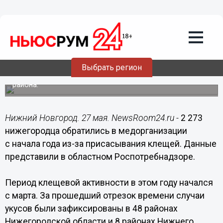
Здоровье
27.05.2022
10:23
Уже 2273 человека в Нижегородской
области пострадали от укусов клещей
Выбрать регион
Больше всего обращений поступило из Автозаводского
района.
Нижний Новгород. 27 мая. NewsRoom24.ru -
2 273
нижегородца обратились в медорганизации
с начала года из-за присасывания клещей. Данные
представили в областном Роспотребнадзоре.
Период клещевой активности в этом году начался
с марта. За прошедший отрезок времени случаи
укусов были зафиксированы в 48 районах
Нижегородской области и 8 районах Нижнего