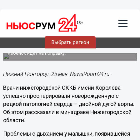
Здоровье
25.05.2022
18:00
Нижегородские хирурги спасли
новорожденную девочку с двойной
Выбрать регион
дугой аорты
Ребенок идет на поправку.
Нижний Новгород. 25 мая. NewsRoom24.ru -
Врачи нижегородской СККБ имени Королева
успешно прооперировали новорожденную с
редкой патологией сердца – двойной дугой аорты.
Об этом рассказали в минздраве Нижегородской
области.
Проблемы с дыханием у малышки, появившейся