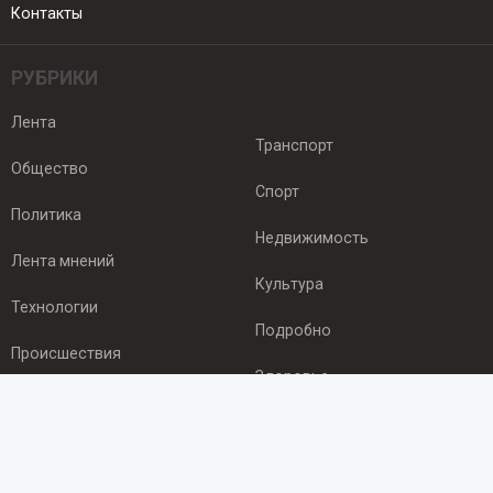
Контакты
РУБРИКИ
Лента
Транспорт
Общество
Спорт
Политика
Недвижимость
Лента мнений
Культура
Технологии
Подробно
Происшествия
Здоровье
Экономика
ПОДПИСКА
Подпишись на рассылку NEWSROOM24
и будь
в курсе новостей в своём городе: