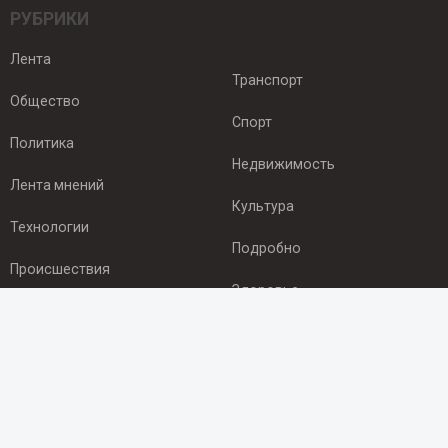
РУБРИКИ
Лента
Транспорт
Общество
Спорт
Политика
Недвижимость
Лента мнений
Культура
Технологии
Подробно
Происшествия
Здоровье
Экономика
ПОДПИСКА
Подпишись на рассылку NEWSROOM24
и будь
в курсе новостей в своём городе: