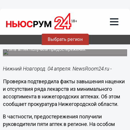
Здоровье
04.04.2022
16:59
Нижегородская прокуратура
подтвердила дефицит лекарств и
Выбрать регион
завышение цен в аптеках
Пять аптек получили предостережения.
Нижний Новгород. 04 апреля. NewsRoom24.ru -
Проверка подтвердила факты завышения наценки
и отсутствия ряда лекарств из минимального
ассортимента в нижегородских аптеках. Об этом
сообщает прокуратура Нижегородской области.
В частности, предостережения получили
руководители пяти аптек в регионе. На особом