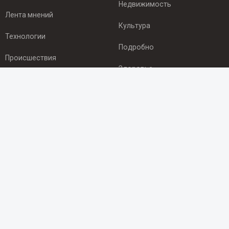
Недвижимость
Лента мнений
Культура
Технологии
Подробно
Происшествия
Здоровье
Экономика
ПОДПИСКА
Подпишись на рассылку NEWSROOM24
и будь
в курсе новостей в своём городе:
Подписаться
© 2012 - 2025 ООО "Ньюсрум" (ИА Newsroom24 (Ньюсрум24).
Учредитель — ООО "Ньюсрум"
Свидетельство о регистрации СМИ ИА № ФС 77 - 45920 от 22.07.2011г.
выдано Федеральной службой по надзору в сфере связи,