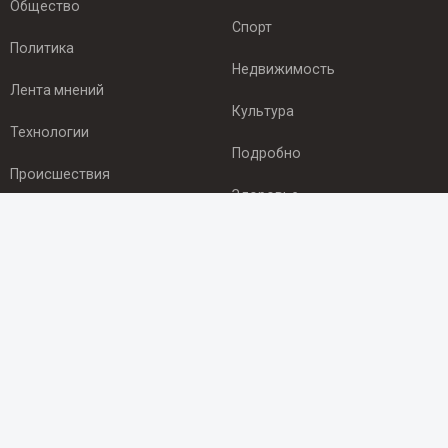
Общество
Спорт
Политика
Недвижимость
Лента мнений
Культура
Технологии
Подробно
Происшествия
Здоровье
Экономика
ПОДПИСКА
Подпишись на рассылку NEWSROOM24
и будь
в курсе новостей в своём городе:
Подписаться