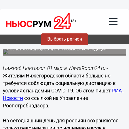
Здоровье
01.03.2022
18:27
Нижегородцам разрешено не
соблюдать дистанцию из-за
Выбрать регион
улучшения эпидситуации
Роспотребнадзор выпустил новые рекомендации.
Нижний Новгород. 01 марта. NewsRoom24.ru -
Жителям Нижегородской области больше не
требуется соблюдать социальную дистанцию в
условиях пандемии COVID-19. Об этом пишет
РИА-
Новости
со ссылкой на Управление
Роспотребнадзора.
На сегодняшний день для россиян сохраняются
только рекомендации по ношению масок в