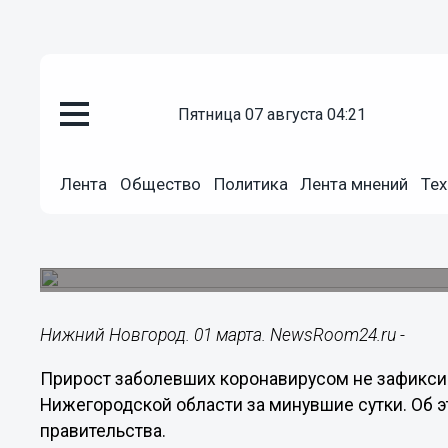
пятница 07 августа 04:21
Здоровье
01.03.2022
16:57
Лента
Общество
Политика
Лента мнений
Тех
Только в одном районе Нижего
коронавирус за сутки
Больше всего заразилось в Нижнем Новгороде 
Нижний Новгород. 01 марта. NewsRoom24.ru -
Прирост заболевших коронавирусом не зафикси
Нижегородской области за минувшие сутки. Об 
правительства.