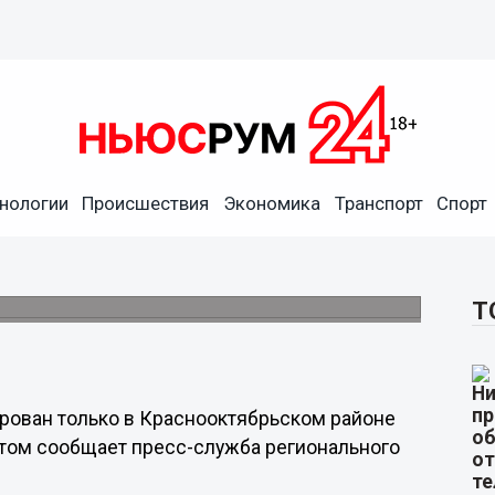
нологии
Происшествия
Экономика
Транспорт
Спорт
родской области не нашли
и Кулебакском районе.
Т
рован только в Краснооктябрьском районе
этом сообщает пресс-служба регионального