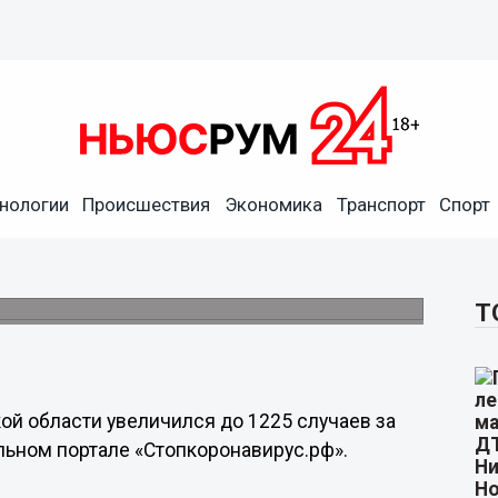
нологии
Происшествия
Экономика
Транспорт
Спорт
явлено в Нижегородской
ло 253 тысячи.
Т
й области увеличился до 1225 случаев за
льном портале «Стопкоронавирус.рф».