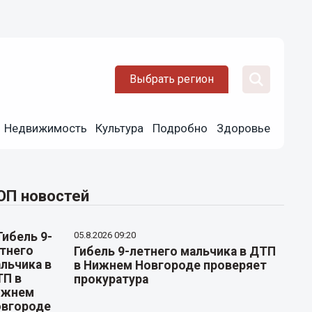
Выбрать регион
Недвижимость
Культура
Подробно
Здоровье
ОП новостей
05.8.2026 09:20
Гибель 9-летнего мальчика в ДТП
в Нижнем Новгороде проверяет
прокуратура