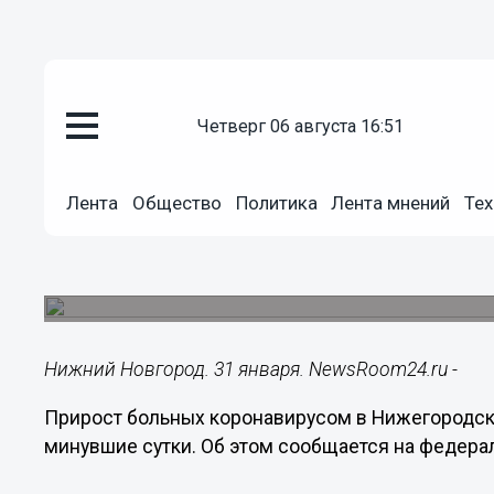
четверг 06 августа 16:51
Здоровье
31.01.2022
13:04
Лента
Общество
Политика
Лента мнений
Тех
1225 случаев коронавируса вы
области к 31 января
Число заразившихся с начала пандемии превыси
Нижний Новгород. 31 января. NewsRoom24.ru -
Прирост больных коронавирусом в Нижегородско
минувшие сутки. Об этом сообщается на федера