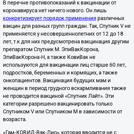
В перечне противопоказаний к вакцинации от
коронавируса нет ничего нового. Он лишь
конкретизирует порядок применения
различных
вакцин для разных групп граждан. Так, Спутник V не
применяется у несовершеннолетних от 12 до 18
лет, т.к для них предусмотрена вакцинация другим
препаратом Спутник M. ЭпиВакКорона,
ЭпиВакКорона-Н, а также КовиВак не
используются для вакцинации лиц старше 60 лет,
подростков, беременных и кормящих, а также
онкопациентов. Вакцинация будущих мам и
женщин в период грудного вскармливания также
не проводится вакциной «Спутник Лайт». Эти
категории разрешено вакцинировать только
Спутником V или Спутником M в зависимости от
возраста.
«Гам-КОВИД-Вак-Лио», которая вводится не с