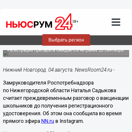
Здоровье
04.08.2021
14:02
Старт вакцинации школьников от
коронавируса не определён в
Выбрать регион
Нижегородской области
Регистрация препарата ожидается не ранее 20 сентября.
Нижний Новгород. 04 августа. NewsRoom24.ru -
Замруководителя Роспотребнадзора
по Нижегородской области Наталья Садыкова
считает преждевременным разговор о вакцинации
школьников до получения регистрационного
удостоверения. Об этом она сообщила во время
прямого эфира
NN.ru
в Instagram.