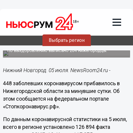
Здоровье
05.07.2021
12:32
448 случаев коронавируса выявлены в
Выбрать регион
Нижегородской области за сутки
По выздоровлению выписано 204 нижегородцы.
Нижний Новгород. 05 июля. NewsRoom24.ru -
448 заболевших коронавирусом прибавилось в
Нижегородской области за минувшие сутки. Об
этом сообщается на федеральном портале
«Стопкоронавирус.рф».
По данным коронавирусной статистики на 5 июля,
всего в регионе установлено 126 894 факта