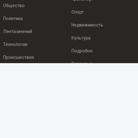
Общество
Спорт
Политика
Недвижимость
Лента мнений
Культура
Технологии
Подробно
Происшествия
Здоровье
Экономика
ПОДПИСКА
Подпишись на рассылку NEWSROOM24
и будь
в курсе новостей в своём городе:
Подписаться