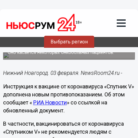
Здоровье
03.02.2021
17:17
Добавлено противопоказание к
Выбрать регион
вакцинации «Спутником V»
Оно касается некоторых онкобольных пациентов.
Нижний Новгород. 03 февраля. NewsRoom24.ru -
Инструкция к вакцине от коронавируса «Спутник V»
дополнена новым противопоказанием. Об этом
сообщает «
РИА Новости
» со ссылкой на
обновленный документ.
В частности, вакцинироваться от коронавируса
«Спутником V» не рекомендуется людям с