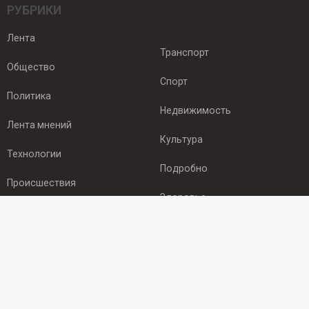
РУБРИКИ
Лента
Транспорт
Общество
Спорт
Политика
Недвижимость
Лента мнений
Культура
Технологии
Подробно
Происшествия
Здоровье
Экономика
ПОДПИСКА
Подпишись на рассылку NEWSROOM24
и будь
в курсе новостей в своём городе: