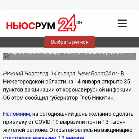
Здоровье
14.01.2021
17:02
Опубликован список пунктов
вакцинации от COVID-19 в
Выбрать регион
Нижегородской области
Открыть пункты планируется во всех районах региона.
Нижний Новгород. 14 января. NewsRoom24.ru -
В
Нижегородской области на 14 января открыто 35
пунктов вакцинации от коронавирусной инфекции.
Об этом сообщил губернатор Глеб Никитин.
Напомним
, на сегодняшний день желание сделать
прививку от COVID-19 выразили почти 13 тысяч
жителей региона. Открытая запись на вакцинацию
стартовала накануне, 13 января
.