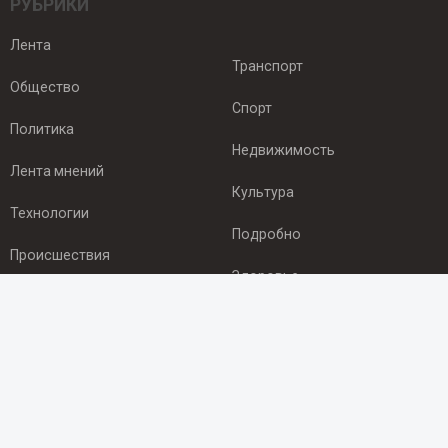
РУБРИКИ
Лента
Транспорт
Общество
Спорт
Политика
Недвижимость
Лента мнений
Культура
Технологии
Подробно
Происшествия
Здоровье
Экономика
ПОДПИСКА
Подпишись на рассылку NEWSROOM24
и будь
в курсе новостей в своём городе: